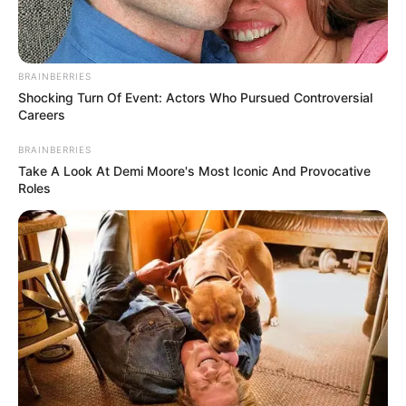
Powered by 
GliaStud
Mute
TRANS TV -
Jadi Biduan sebagai Pengorbanan
|
Kejamnya dunia, dua kata itu mungkin terdengar
sederhana, tapi di baliknya tersimpan lautan derita y
tak terhitung. Kita hidup dalam masyarakat majemuk,
sebuah mozaik yang dihiasi oleh warna-warni budaya
dan latar belakang, namun di bawah permukaan
keindahan itu, mengalir sungai nestapa yang dalam.
Banyak sekali kisah nyata yang tak sempat terekam
kamera atau menjadi tajuk berita
Mereka yang berjuang, bukan untuk menjadi pahlawan
tapi sekadar untuk bertahan hidup. Program KEJAMNY