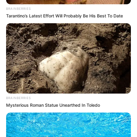
DUNIA menguak fakta-fakta, memperlihatkan
pergulatan manusia melawan keadaan yang terus
mendesak, dan melawan sisi gelap dari diri mereka
sendiri. Di balik setiap senyuman yang terpaksa, ada
peperangan hening yang tak pernah usai. Inilah
perjuangan hidup, dalam segala kegetirannya, yang
terus berlangsung tanpa henti.**
RELATED VIDEO
KEJAMNYA DUNIA: Disiksa oleh
KEJAMNYA DUN
Istri Tua
Sungguh Mende