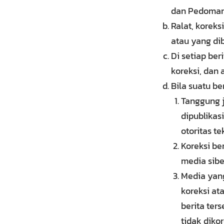
dan Pedoman
Ralat, koreks
atau yang dib
Di setiap ber
koreksi, dan 
Bila suatu be
Tanggung j
dipublikas
otoritas te
Koreksi be
media sibe
Media yang
koreksi at
berita ter
tidak dikor