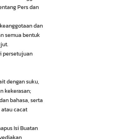
entang Pers dan
i keanggotaan dan
kan semua bentuk
jut.
i persetujuan
it dengan suku,
n kekerasan;
 dan bahasa, serta
 atau cacat
apus Isi Buatan
nyediakan