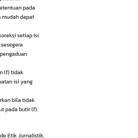
ketentuan pada
an mudah dapat
reksi setiap Isi
 sesegera
h pengaduan
 (f) tidak
atan isi yang
kan bila tidak
 pada butir (f).
 Etik Jurnalistik,