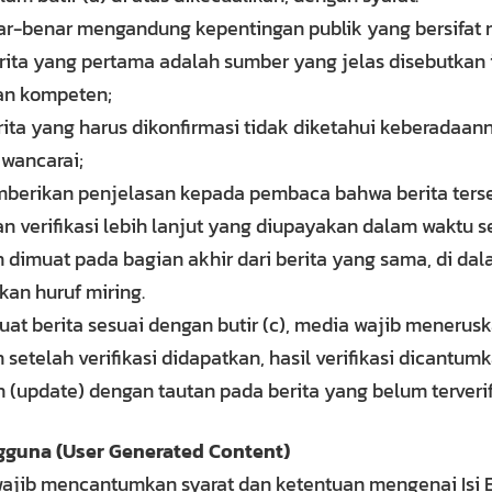
ar-benar mengandung kepentingan publik yang bersifat
ita yang pertama adalah sumber yang jelas disebutkan 
an kompeten;
ita yang harus dikonfirmasi tidak diketahui keberadaan
wancarai;
berikan penjelasan kepada pembaca bahwa berita ters
 verifikasi lebih lanjut yang diupayakan dalam waktu s
 dimuat pada bagian akhir dari berita yang sama, di da
an huruf miring.
at berita sesuai dengan butir (c), media wajib menerus
an setelah verifikasi didapatkan, hasil verifikasi dicantum
(update) dengan tautan pada berita yang belum terverif
gguna (User Generated Content)
wajib mencantumkan syarat dan ketentuan mengenai Isi