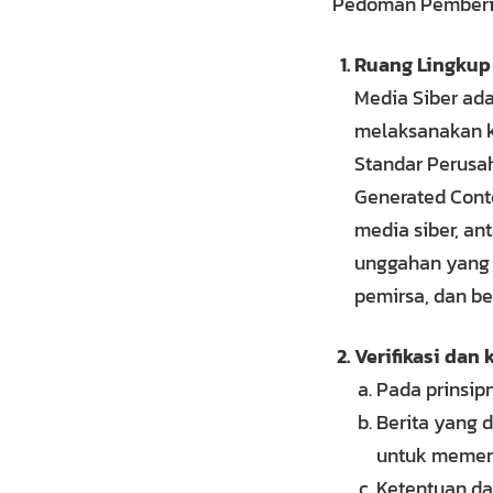
Pedoman Pemberita
Ruang Lingkup
Media Siber ad
melaksanakan k
Standar Perusah
Generated Conte
media siber, ant
unggahan yang m
pemirsa, dan be
Verifikasi dan
Pada prinsipn
Berita yang 
untuk memenu
Ketentuan dal