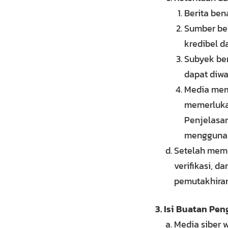
Berita ben
Sumber ber
kredibel d
Subyek ber
dapat diwa
Media mem
memerlukan
Penjelasan
menggunak
Setelah memu
verifikasi, d
pemutakhiran 
Isi Buatan Pen
Media siber 