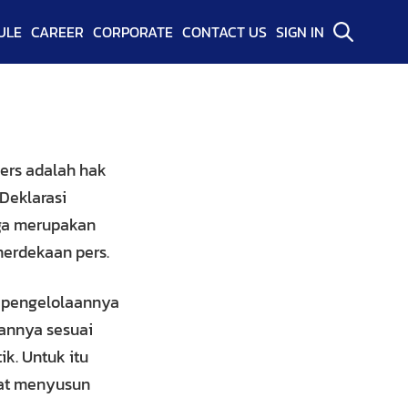
ULE
CAREER
CORPORATE
CONTACT US
SIGN IN
ers adalah hak
Deklarasi
uga merupakan
erdekaan pers.
r pengelolaannya
bannya sesuai
k. Untuk itu
kat menyusun