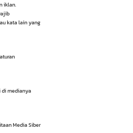
 iklan.
wajib
tau kata lain yang
aturan
i di medianya
taan Media Siber