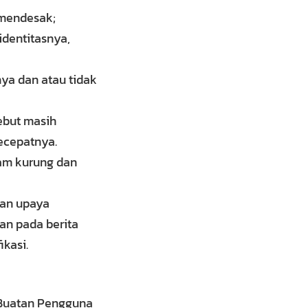
 mendesak;
identitasnya,
nya dan atau tidak
ebut masih
ecepatnya.
lam kurung dan
kan upaya
kan pada berita
ikasi.
 Buatan Pengguna