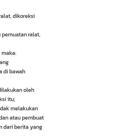
alat, dikoreksi
u pemuatan ralat,
, maka:
yang
da di bawah
dilakukan oleh
si itu;
tidak melakukan
k dan atau pembuat
 dari berita yang