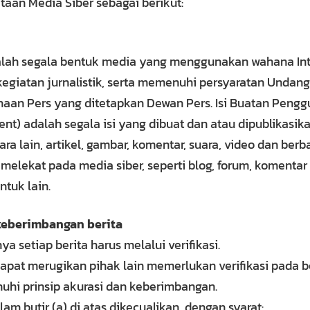
an Media Siber sebagai berikut:
alah segala bentuk media yang menggunakan wahana Int
egiatan jurnalistik, serta memenuhi persyaratan Undan
aan Pers yang ditetapkan Dewan Pers. Isi Buatan Pengg
nt) adalah segala isi yang dibuat dan atau dipublikasi
ara lain, artikel, gambar, komentar, suara, video dan ber
elekat pada media siber, seperti blog, forum, komenta
ntuk lain.
 keberimbangan berita
ya setiap berita harus melalui verifikasi.
dapat merugikan pihak lain memerlukan verifikasi pada 
hi prinsip akurasi dan keberimbangan.
am butir (a) di atas dikecualikan, dengan syarat: