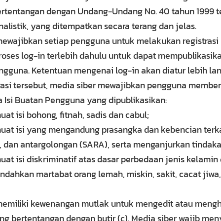
ertentangan dengan Undang-Undang No. 40 tahun 1999 t
nalistik, yang ditempatkan secara terang dan jelas.
mewajibkan setiap pengguna untuk melakukan registras
oses log-in terlebih dahulu untuk dapat mempublikasi
ngguna. Ketentuan mengenai log-in akan diatur lebih lan
rasi tersebut, media siber mewajibkan pengguna member
a Isi Buatan Pengguna yang dipublikasikan:
at isi bohong, fitnah, sadis dan cabul;
at isi yang mengandung prasangka dan kebencian terka
, dan antargolongan (SARA), serta menganjurkan tindaka
at isi diskriminatif atas dasar perbedaan jenis kelamin
ndahkan martabat orang lemah, miskin, sakit, cacat jiwa,
memiliki kewenangan mutlak untuk mengedit atau mengh
g bertentangan dengan butir (c). Media siber wajib me