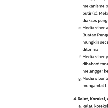
mekanisme pe
butir (c). M
diakses peng
Media siber 
Buatan Pengg
mungkin seca
diterima.
Media siber y
dibebani tan
melanggar ket
Media siber 
mengambil ti
Ralat, Koreksi
Ralat, korek