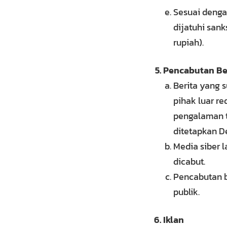
Sesuai denga
dijatuhi san
rupiah).
Pencabutan Be
Berita yang 
pihak luar re
pengalaman t
ditetapkan D
Media siber l
dicabut.
Pencabutan b
publik.
Iklan