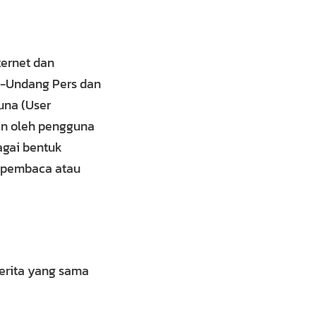
ernet dan
g-Undang Pers dan
una (User
kan oleh pengguna
bagai bentuk
r pembaca atau
berita yang sama